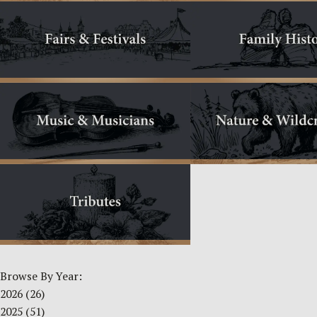
Browse By Year:
2026
(26)
2025
(51)